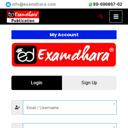
Skip
info@examdhara.com
89-696867-62
to
Search
content
My
Account
Login
Sign Up